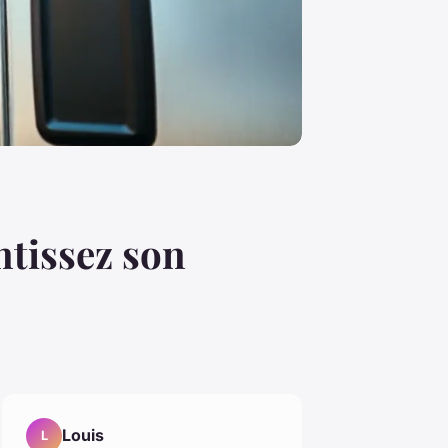
ntissez son
Louis
L